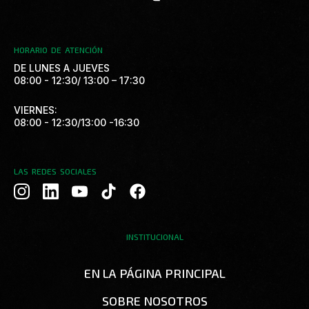
HORARIO DE ATENCIÓN
DE LUNES A JUEVES
08:00 - 12:30/ 13:00 – 17:30
VIERNES:
08:00 - 12:30/13:00 -16:30
LAS REDES SOCIALES
T
F
i
a
k
c
t
e
INSTITUCIONAL
o
b
k
o
EN LA PÁGINA PRINCIPAL
o
k
SOBRE NOSOTROS