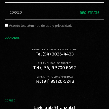
de
Correo
electrónico
REGISTRATE
Los
Acepto los términos de uso y privacidad.
términos
LLÁMANOS
BRASIL - RS - CIUDAD DE CAXIAS DO SUL
Tel (54) 3026-4433
CHILE - CIUDAD LOS ANGELES
Tel (+56) 9 3700 6492
BRASIL - PA - CIUDAD MARITUBA
Tel (91) 99120-5248
CORREO
Javier.ruiz@franzoi.cl