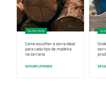
24/04/2026
23/
m
Como escolher a serra ideal
Onde
para cada tipo de madeira
serr
na serraria
prod
SEGUIR LEYENDO
SEGU