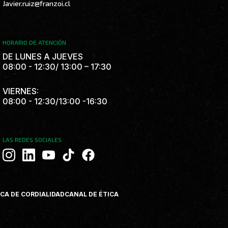
Javier.ruiz@franzoi.cl
HORARIO DE ATENCIÓN
DE LUNES A JUEVES
08:00 - 12:30/ 13:00 – 17:30
VIERNES:
08:00 - 12:30/13:00 -16:30
LAS REDES SOCIALES
T
F
i
a
k
c
t
e
ICA DE CORDIALIDAD
CANAL DE ÉTICA
o
b
k
o