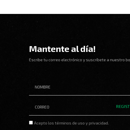
Mantente al día!
Escribe tu correo electrónico y suscríbete a nuestro bo
El
nombre
de
Correo
REGIS
electrónico
Los
Acepto los términos de uso y privacidad.
términos