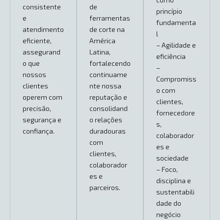
consistente
de
princípio
e
ferramentas
fundamenta
atendimento
de corte na
l
eficiente,
América
– Agilidade e
assegurand
Latina,
eficiência
o que
fortalecendo
–
nossos
continuame
Compromiss
clientes
nte nossa
o com
operem com
reputação e
clientes,
precisão,
consolidand
fornecedore
segurança e
o relações
s,
confiança.
duradouras
colaborador
com
es e
clientes,
sociedade
colaborador
– Foco,
es e
disciplina e
parceiros.
sustentabili
dade do
negócio