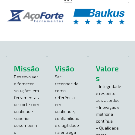
o
Missão
Visão
Valore
s
Desenvolver
Ser
e fornecer
reconhecida
– Integridade
soluções em
como
e respeito
ferramentas
referência
aos acordos
de corte com
em
– Inovação e
qualidade
qualidade,
melhoria
superior,
confiabilidad
contínua
desempenh
e e agilidade
– Qualidade
o
na entrega
como