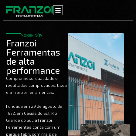
Ir
para
o
conteúdo
SOBRE NÓS
Franzoi
Ferramentas
de alta
performance
Compromisso, qualidade e
resultados comprovados. Essa
é a Franzoi Ferramentas.
Fundada em 29 de agosto de
1972, em Caxias do Sul, Rio
Grande do Sul, a Franzoi
Ferramentas conta com um
parque fabril com mais de