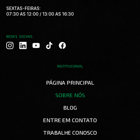
SEXTAS-FEIRAS:
07:30 AS 12:00 / 13:00 AS 16:30
REDES SOCIAIS
T
F
i
a
k
c
t
e
INSTITUCIONAL
o
b
k
o
PÁGINA PRINCIPAL
o
k
SOBRE NÓS
BLOG
ENTRE EM CONTATO
TRABALHE CONOSCO