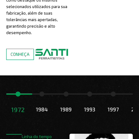
como destaque os insumos
selecionados utilizados para sua
fabricação, além de suas
tolerâncias mais apertadas,
garantindo precisão e alto
desempenho.
CONHEÇA
1972
1984
1989
1993
1997
20
Linha do tempo