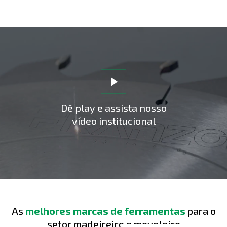
P
l
a
y
Dê play e assista nosso
vídeo institucional
V
i
d
e
As
melhores marcas de ferramentas
para o
setor madeireiro e moveleiro